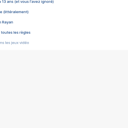
 a 13 ans (et vous l'avez ignoré)
e (littéralement)
im Rayan
 toutes les règles
s les jeux vidéo
us choquant de Rockstar ? - Le scandale BULLY
e plus moche de Steam
du RÊVE tourne au CAUCHEMAR
pendant 8 heures
it… à tort
umiliés par un jeu vidéo
ire - Final Fantasy 8
ti un empire - Age of Empires