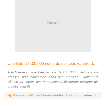
Publicité
Une liste de 100 000 noms de collabos va être déclassifiée et rendue publique
À la libération, une liste secrète de 100 000 collabos a été
dressée puis conservée dans des archives. Quittant le
silence du secret, ces noms conservés durant soixante dix
années vont êt...
http://www.epochtimes.fr/une-liste-de-100-000-noms-de-collabos-va-etre-declassifiee-et-rendue-publique-151593.html